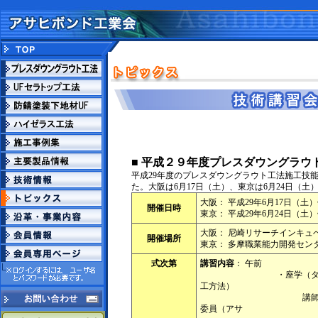
■ 平成２９年度プレスダウングラウ
平成29年度のプレスダウングラウト工法施工技
た。大阪は6月17日（土）、東京は6月24日（土
大阪： 平成29年6月17日（土
開催日時
東京： 平成29年6月24日（土
大阪： 尼崎リサーチインキュ
開催場所
東京： 多摩職業能力開発セン
式次第
講習内容
： 午前
・座学（タイルの基礎
工方法）
講師：大平幹也運営
委員（アサ