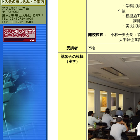
ヒボンド
・学科試験（2
午後
・模擬施
講師：半谷公明氏
・実技試
開校挨拶：
小林一夫会長（栄
大平幹也運営委員長
受講者
25名
講習会の模様
（座学）