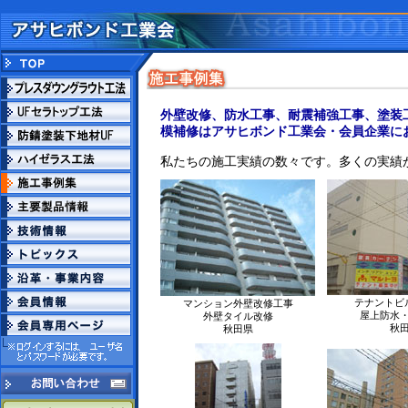
外壁改修、防水工事、耐震補強工事、塗装
模補修はアサヒボンド工業会・会員企業に
私たちの施工実績の数々です。多くの実績
テナントビ
マンション外壁改修工事
屋上防水
外壁タイル改修
秋
秋田県