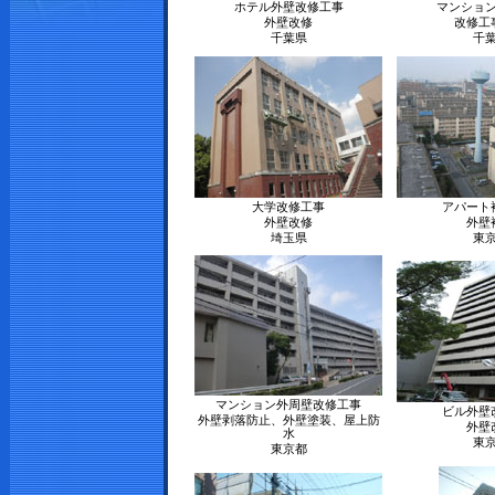
ホテル外壁改修工事
マンショ
外壁改修
改修工
千葉県
千
大学改修工事
アパート
外壁改修
外壁
埼玉県
東
マンション外周壁改修工事
ビル外壁
外壁剥落防止、外壁塗装、屋上防
外壁
水
東
東京都