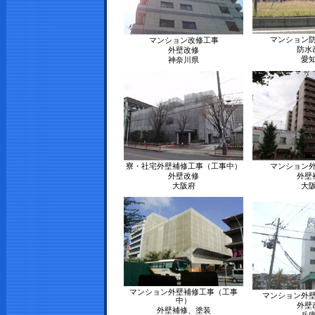
マンション
マンション改修工事
防水
外壁改修
愛
神奈川県
寮・社宅外壁補修工事（工事中）
マンション
外壁改修
外壁
大阪府
大
マンション外壁補修工事（工事
マンション外
中）
外壁
外壁補修、塗装