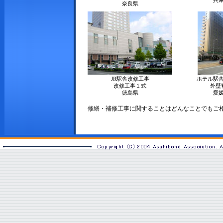
兵
奈良県
JR駅舎改修工事
ホテル駅
改修工事１式
外壁
徳島県
愛
修繕・補修工事に関することはどんなことでもご