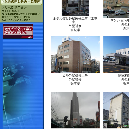
ホテル震災外壁改修工事（工事
マンション
中）
外壁
外壁補修
新
宮城県
ビル外壁改修工事
病院補
外壁補修
外壁
栃木県
栃