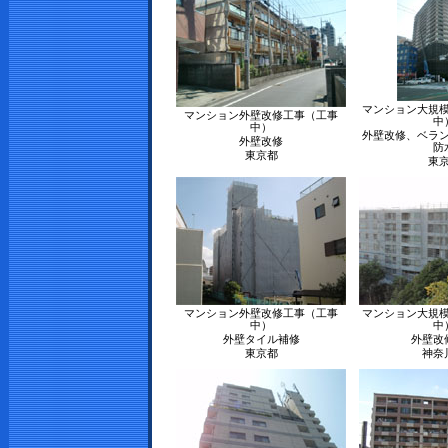
マンション大規
マンション外壁改修工事（工事
中
中）
外壁改修、ベラ
外壁改修
防
東京都
東
マンション外壁改修工事（工事
マンション大規
中）
中
外壁タイル補修
外壁改
東京都
神奈